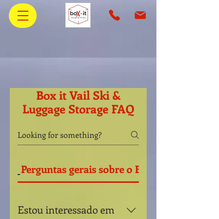
Box it Vail Ski &
Luggage Storage FAQ
Perguntas gerais sobre o Box It
Estou interessado em